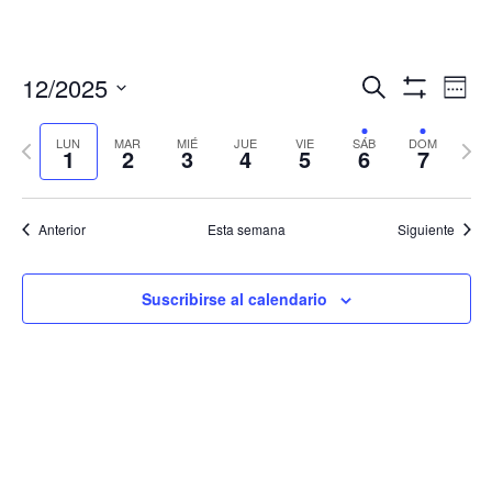
Navegació
Nav
12/2025
Buscar
Sema
de
de
Mostrar
Seleccionar
Filtros
vis
búsqueda
fecha.
LUN
MAR
MIÉ
JUE
VIE
SÁB
DOM
Semana
Sema
de
1
2
3
4
5
6
7
y
anterior
sigui
Eve
vistas
de
Anterior
Esta semana
Siguiente
Eventos
Suscribirse al calendario