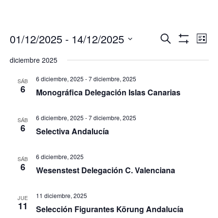
Navegació
Nav
01/12/2025
 - 
14/12/2025
Buscar
Lista
de
de
Mostrar
Seleccionar
Filtros
vis
diciembre 2025
búsqueda
fecha.
de
y
Eve
6 diciembre, 2025
-
7 diciembre, 2025
SÁB
vistas
6
Monográfica Delegación Islas Canarias
de
Eventos
6 diciembre, 2025
-
7 diciembre, 2025
SÁB
6
Selectiva Andalucía
6 diciembre, 2025
SÁB
6
Wesenstest Delegación C. Valenciana
11 diciembre, 2025
JUE
11
Selección Figurantes Körung Andalucía