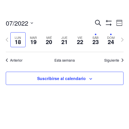
Navegació
Nav
07/2022
Buscar
Sema
de
de
Mostrar
Seleccionar
Filtros
vis
búsqueda
fecha.
LUN
MAR
MIÉ
JUE
VIE
SÁB
DOM
Semana
Sema
de
18
19
20
21
22
23
24
y
anterior
sigui
Eve
vistas
de
Anterior
Esta semana
Siguiente
Eventos
Suscribirse al calendario