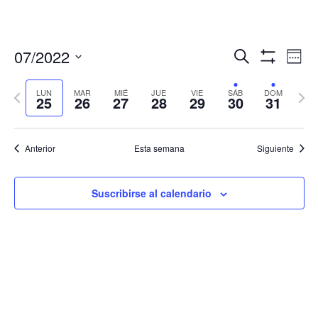
Navegació
Nav
07/2022
Buscar
Sema
de
de
Mostrar
Seleccionar
Filtros
vis
búsqueda
fecha.
LUN
MAR
MIÉ
JUE
VIE
SÁB
DOM
Semana
Sema
de
25
26
27
28
29
30
31
y
anterior
sigui
Eve
vistas
de
Anterior
Esta semana
Siguiente
Eventos
Suscribirse al calendario