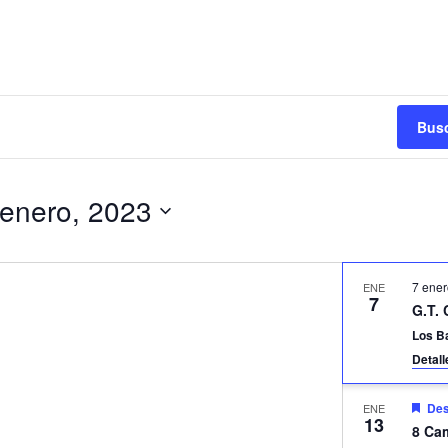
Busc
 enero, 2023
7 ener
ENE
7
G.T. 
Los B
Detal
De
ENE
13
8 Ca