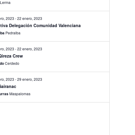
a
Lerma
ro, 2023
-
22 enero, 2023
ctiva Delegación Comunidad Valenciana
lba
Pedralba
ro, 2023
-
22 enero, 2023
Qireza Crew
edo
Cerdedo
ro, 2023
-
29 enero, 2023
Sairanac
urras
Maspalomas