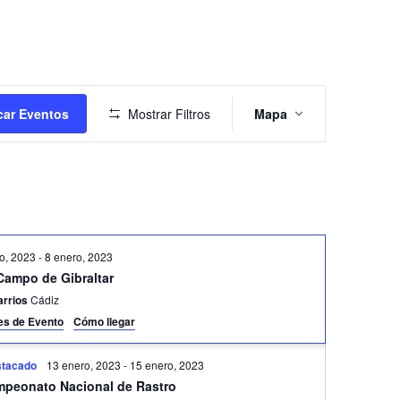
Navegación
de
ar Eventos
Mostrar Filtros
Mapa
vistas
de
Evento
o, 2023
-
8 enero, 2023
Campo de Gibraltar
arrios
Cádiz
les de Evento
Cómo llegar
stacado
13 enero, 2023
-
15 enero, 2023
mpeonato Nacional de Rastro