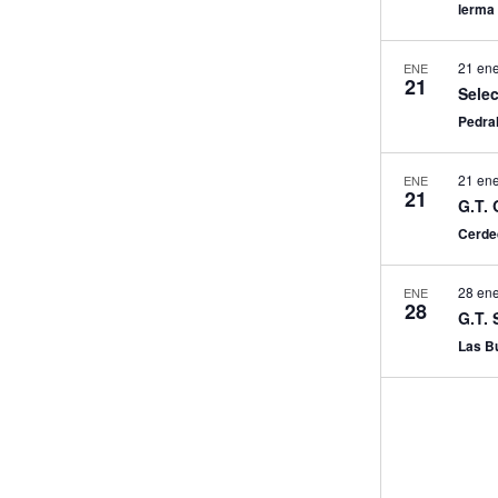
lerm
21 ene
ENE
21
Sele
Pedra
21 ene
ENE
21
G.T. 
Cerd
28 ene
ENE
28
G.T. 
Las B