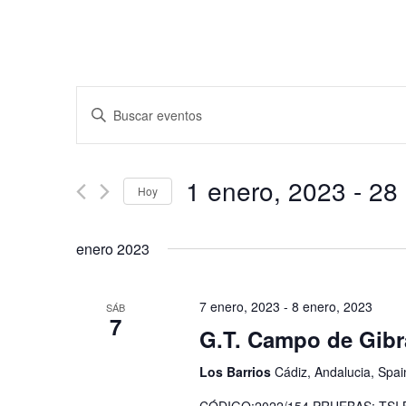
Navegación
Introduce
de
la
búsqueda
palabra
y
clave.
1 enero, 2023
 - 
28
vistas
Hoy
Busca
de
Eventos
Seleccionar
para
Eventos
fecha.
enero 2023
la
palabra
clave.
7 enero, 2023
-
8 enero, 2023
SÁB
7
G.T. Campo de Gibra
Los Barrios
Cádiz, Andalucia, Spai