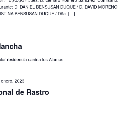
H/TU,AD,IGP Juez: D. Genaro Romero Sánchez Comisario:
rante: D. DANIEL BENSUSAN DUQUE / D. DAVID MORENO
ISTINA BENSUSAN DUQUE / Dña. […]
Mancha
cler residencia canina los Alamos
 enero, 2023
nal de Rastro