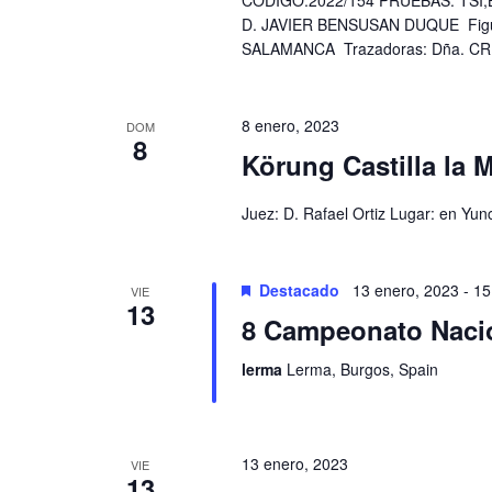
CÓDIGO:2022/154 PRUEBAS: TSI,B
D. JAVIER BENSUSAN DUQUE Figu
SALAMANCA Trazadoras: Dña. CR
8 enero, 2023
DOM
8
Körung Castilla la 
Juez: D. Rafael Ortiz Lugar: en Yun
Destacado
13 enero, 2023
-
15
VIE
13
8 Campeonato Nacio
lerma
Lerma, Burgos, Spain
13 enero, 2023
VIE
13