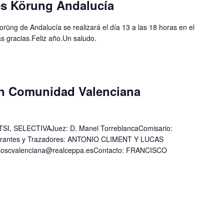
es Körung Andalucía
orüng de Andalucía se realizará el día 13 a las 18 horas en el
 gracias.Feliz año.Un saludo.
ón Comunidad Valenciana
I, SELECTIVAJuez: D. Manel TorreblancaComisario:
ntes y Trazadores: ANTONIO CLIMENT Y LUCAS
scvalenciana@realceppa.esContacto: FRANCISCO