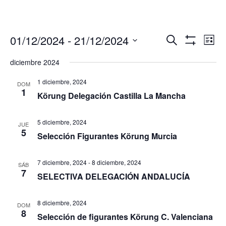
Navegació
Nav
01/12/2024
 - 
21/12/2024
Buscar
Lista
de
de
Mostrar
Seleccionar
Filtros
vis
diciembre 2024
búsqueda
fecha.
de
y
Eve
1 diciembre, 2024
DOM
vistas
1
Körung Delegación Castilla La Mancha
de
Eventos
5 diciembre, 2024
JUE
5
Selección Figurantes Körung Murcia
7 diciembre, 2024
-
8 diciembre, 2024
SÁB
7
SELECTIVA DELEGACIÓN ANDALUCÍA
8 diciembre, 2024
DOM
8
Selección de figurantes Körung C. Valenciana