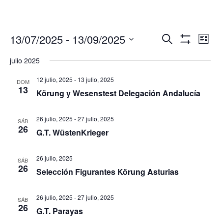
Navegació
Nav
13/07/2025
 - 
13/09/2025
Buscar
Lista
de
de
Mostrar
Seleccionar
Filtros
vis
julio 2025
búsqueda
fecha.
de
y
Eve
12 julio, 2025
-
13 julio, 2025
DOM
vistas
13
Körung y Wesenstest Delegación Andalucía
de
Eventos
26 julio, 2025
-
27 julio, 2025
SÁB
26
G.T. WüstenKrieger
26 julio, 2025
SÁB
26
Selección Figurantes Körung Asturias
26 julio, 2025
-
27 julio, 2025
SÁB
26
G.T. Parayas