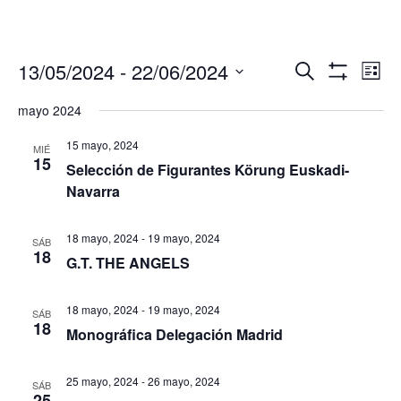
Navegació
Nav
13/05/2024
 - 
22/06/2024
Buscar
Lista
de
de
Mostrar
Seleccionar
Filtros
vis
mayo 2024
búsqueda
fecha.
de
y
Eve
15 mayo, 2024
MIÉ
vistas
15
Selección de Figurantes Körung Euskadi-
de
Navarra
Eventos
18 mayo, 2024
-
19 mayo, 2024
SÁB
18
G.T. THE ANGELS
18 mayo, 2024
-
19 mayo, 2024
SÁB
18
Monográfica Delegación Madrid
25 mayo, 2024
-
26 mayo, 2024
SÁB
25