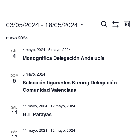
Navegació
Nav
03/05/2024
 - 
18/05/2024
Buscar
Lista
de
de
Mostrar
Seleccionar
Filtros
vis
mayo 2024
búsqueda
fecha.
de
y
Eve
4 mayo, 2024
-
5 mayo, 2024
SÁB
vistas
4
Monográfica Delegación Andalucía
de
Eventos
5 mayo, 2024
DOM
5
Selección figurantes Körung Delegación
Comunidad Valenciana
11 mayo, 2024
-
12 mayo, 2024
SÁB
11
G.T. Parayas
11 mayo, 2024
-
12 mayo, 2024
SÁB
11