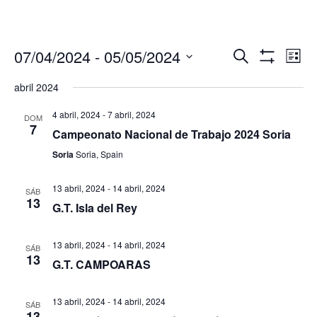
Navegació
Nav
07/04/2024
 - 
05/05/2024
Buscar
Lista
de
de
Mostrar
Seleccionar
Filtros
vis
abril 2024
búsqueda
fecha.
de
y
Eve
4 abril, 2024
-
7 abril, 2024
DOM
vistas
7
Campeonato Nacional de Trabajo 2024 Soria
de
Soria
Soria, Spain
Eventos
13 abril, 2024
-
14 abril, 2024
SÁB
13
G.T. Isla del Rey
13 abril, 2024
-
14 abril, 2024
SÁB
13
G.T. CAMPOARAS
13 abril, 2024
-
14 abril, 2024
SÁB
13