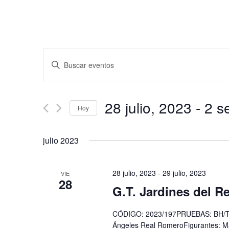
Navegación
Introduce
de
la
búsqueda
palabra
y
clave.
28 julio, 2023
 - 
2 s
vistas
Hoy
Busca
de
Eventos
Seleccionar
para
Eventos
fecha.
julio 2023
la
palabra
clave.
28 julio, 2023
-
29 julio, 2023
VIE
28
G.T. Jardines del Re
CÓDIGO: 2023/197PRUEBAS: BH/TU,
Ángeles Real RomeroFigurantes: Ma