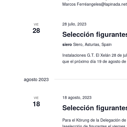
Marcos Ferréangeles@lapinada.ne
28 julio, 2023
VIE
28
Selección figurante
siero
Siero, Asturias, Spain
Instalaciones G.T. El Xelán 28 de ju
que el próximo día 19 de agosto de 
agosto 2023
18 agosto, 2023
VIE
18
Selección figurant
Para el Körung de la Delegación de
laselección de figurantes el vierne