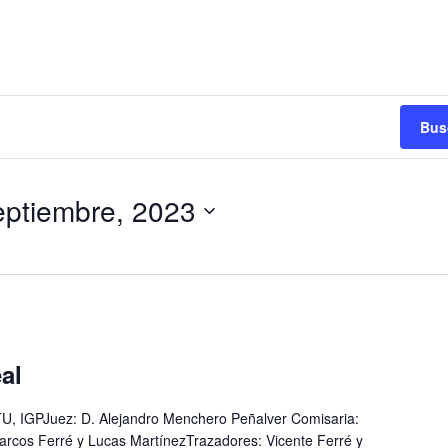
Bus
eptiembre, 2023
al
 IGPJuez: D. Alejandro Menchero Peñalver Comisaria:
rcos Ferré y Lucas MartínezTrazadores: Vicente Ferré y