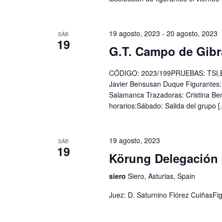
19 agosto, 2023
-
20 agosto, 2023
SÁB
19
G.T. Campo de Gibra
CÓDIGO: 2023/199PRUEBAS: TSI,BH/
Javier Bensusan Duque Figurantes
Salamanca Trazadoras: Cristina B
horarios:Sábado: Salida del grupo 
19 agosto, 2023
SÁB
19
Körung Delegación 
siero
Siero, Asturias, Spain
Juez: D. Saturnino Flórez CuiñasFi