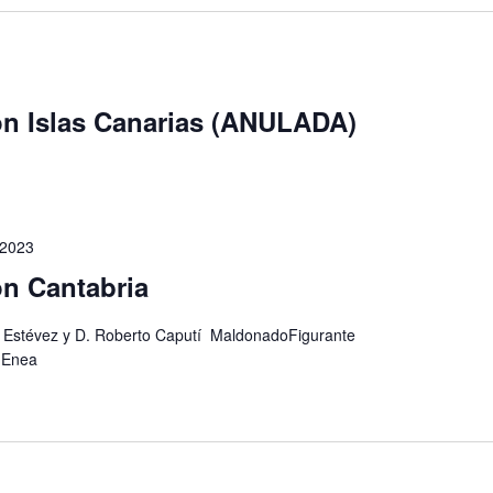
ón Islas Canarias (ANULADA)
 2023
ón Cantabria
er Estévez y D. Roberto Caputí MaldonadoFigurante
i Enea