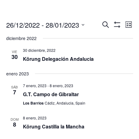
Navegació
Nav
26/12/2022
 - 
28/01/2023
Buscar
Lista
de
de
Mostrar
Seleccionar
Filtros
vis
diciembre 2022
búsqueda
fecha.
de
y
Eve
30 diciembre, 2022
VIE
vistas
30
Körung Delegación Andalucia
de
Eventos
enero 2023
7 enero, 2023
-
8 enero, 2023
SÁB
7
G.T. Campo de Gibraltar
Los Barrios
Cádiz, Andalucia, Spain
8 enero, 2023
DOM
8
Körung Castilla la Mancha