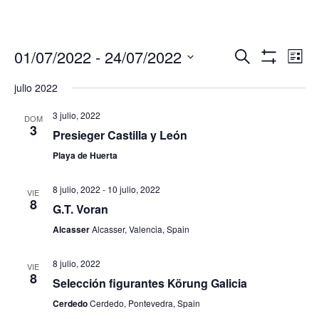
Navegació
Nav
01/07/2022
 - 
24/07/2022
Buscar
Lista
de
de
Mostrar
Seleccionar
Filtros
vis
julio 2022
búsqueda
fecha.
de
y
Eve
3 julio, 2022
DOM
vistas
3
Presieger Castilla y León
de
Playa de Huerta
Eventos
8 julio, 2022
-
10 julio, 2022
VIE
8
G.T. Voran
Alcasser
Alcasser, Valencia, Spain
8 julio, 2022
VIE
8
Selección figurantes Körung Galicia
Cerdedo
Cerdedo, Pontevedra, Spain