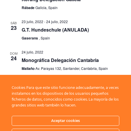
Rábade
Galicia, Spain
23 julio, 2022
-
24 julio, 2022
SÁB
23
G.T. Hundeschule (ANULADA)
Gaserans
, Spain
24 julio, 2022
DOM
24
Monográfica Delegación Cantabria
Maliaño
Av. Parayas 132, Santander, Cantabria, Spain
Cookies Para que este sitio funcione adecuadamente, a veces
Eventos
Eventos
anterior(es)
Hoy
siguiente(s)
instalamos en los dispositivos de los usuarios pequeños
ficheros de datos, conocidos como cookies. La mayoría de los
grandes sitios web también lo hacen.
Suscribirse al calendario
Aceptar cookies