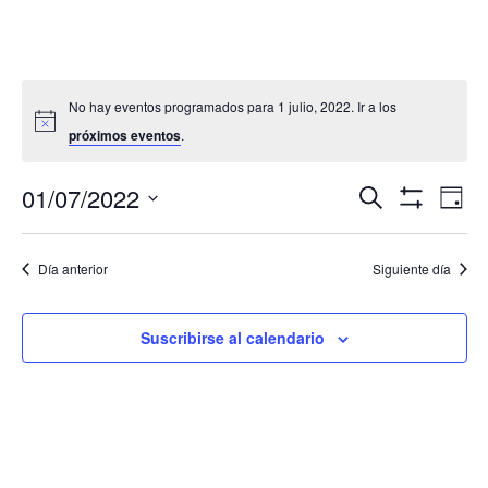
No hay eventos programados para 1 julio, 2022. Ir a los
próximos eventos
.
Navegació
Nav
01/07/2022
Buscar
Día
de
de
Mostrar
Seleccionar
Filtros
vis
búsqueda
fecha.
de
Día anterior
Siguiente día
y
Eve
vistas
de
Suscribirse al calendario
Eventos