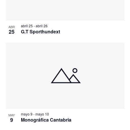
abril 25
-
abril 26
ABR
25
G.T Sporthundext
mayo 9
-
mayo 10
MAY
9
Monográfica Cantabria