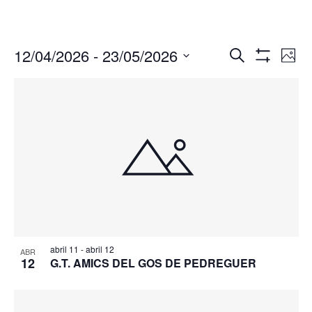
Navegació
Nav
12/04/2026
 - 
23/05/2026
Buscar
Foto
de
de
Mostrar
Seleccionar
Filtros
vis
búsqueda
fecha.
de
y
Eve
vistas
de
Eventos
abril 11
-
abril 12
ABR
12
G.T. AMICS DEL GOS DE PEDREGUER