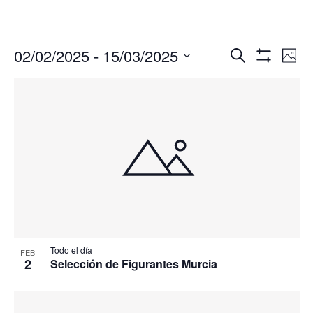
Navegació
Nav
02/02/2025
 - 
15/03/2025
Buscar
Foto
de
de
Mostrar
Seleccionar
Filtros
vis
búsqueda
fecha.
de
y
Eve
vistas
de
Eventos
Todo el día
FEB
2
Selección de Figurantes Murcia