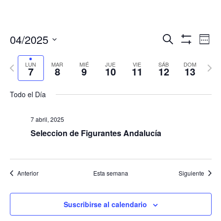
Navegació
Nav
04/2025
Buscar
Sema
de
de
Mostrar
Seleccionar
Filtros
vis
búsqueda
fecha.
LUN
MAR
MIÉ
JUE
VIE
SÁB
DOM
Semana
Sema
de
7
8
9
10
11
12
13
y
anterior
sigui
Eve
vistas
Todo el Día
de
Eventos
7 abril, 2025
Seleccion de Figurantes Andalucía
Anterior
Esta semana
Siguiente
Suscribirse al calendario