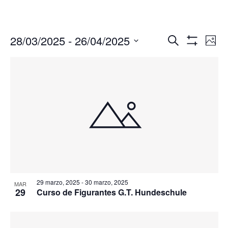
Navegació
Nav
28/03/2025
 - 
26/04/2025
Buscar
Foto
de
de
Mostrar
Seleccionar
Filtros
vis
búsqueda
fecha.
de
y
Eve
vistas
de
Eventos
29 marzo, 2025
-
30 marzo, 2025
MAR
29
Curso de Figurantes G.T. Hundeschule