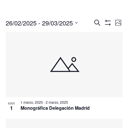
Navegació
Nav
26/02/2025
 - 
29/03/2025
Buscar
Foto
de
de
Mostrar
Seleccionar
Filtros
vis
búsqueda
fecha.
de
y
Eve
vistas
de
Eventos
1 marzo, 2025
-
2 marzo, 2025
MAR
1
Monográfica Delegación Madrid