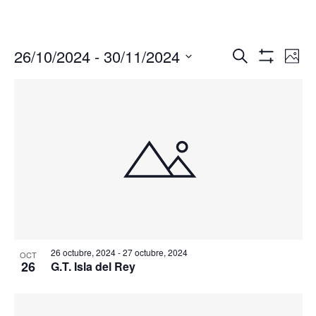
Navegació
Nav
26/10/2024
 - 
30/11/2024
Buscar
Foto
de
de
Mostrar
Seleccionar
Filtros
vis
búsqueda
fecha.
de
y
Eve
vistas
de
Eventos
26 octubre, 2024
-
27 octubre, 2024
OCT
26
G.T. Isla del Rey