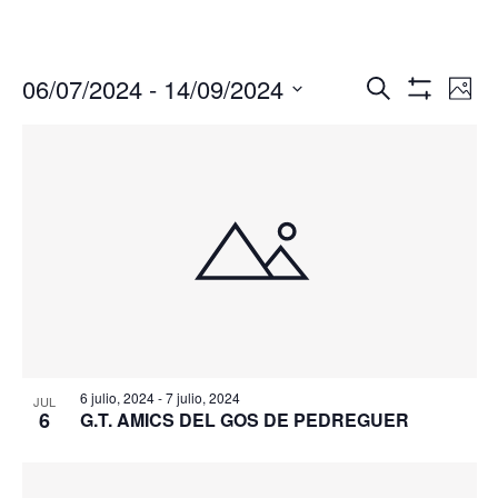
Navegació
Nav
06/07/2024
 - 
14/09/2024
Buscar
Foto
de
de
Mostrar
Seleccionar
Filtros
vis
búsqueda
fecha.
de
y
Eve
vistas
de
Eventos
6 julio, 2024
-
7 julio, 2024
JUL
6
G.T. AMICS DEL GOS DE PEDREGUER