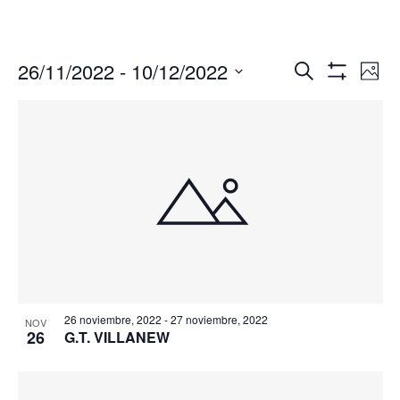
Navegació
Nav
26/11/2022
 - 
10/12/2022
Buscar
Foto
de
de
Mostrar
Seleccionar
Filtros
vis
búsqueda
fecha.
de
y
Eve
vistas
de
Eventos
26 noviembre, 2022
-
27 noviembre, 2022
NOV
26
G.T. VILLANEW