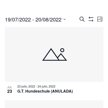
Navegació
Nav
19/07/2022
 - 
20/08/2022
Buscar
Foto
de
de
Mostrar
Seleccionar
Filtros
vis
búsqueda
fecha.
de
y
Eve
vistas
de
Eventos
23 julio, 2022
-
24 julio, 2022
JUL
23
G.T. Hundeschule (ANULADA)