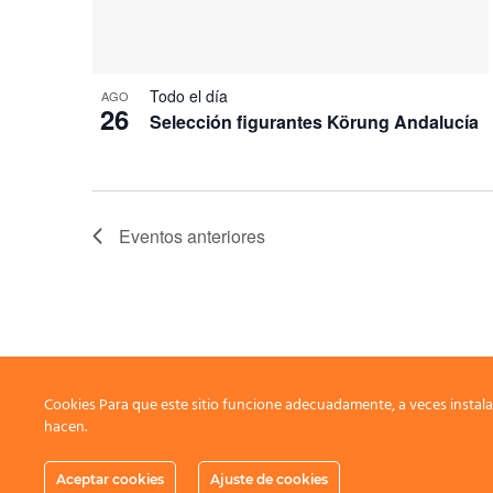
Todo el día
AGO
26
Selección figurantes Körung Andalucía
Eventos
anteriores
Cookies Para que este sitio funcione adecuadamente, a veces instala
hacen.
Aceptar cookies
Ajuste de cookies