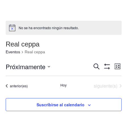
No se ha encontrado ningún resultado.
Real ceppa
Eventos
Real ceppa
Navegació
Nav
Próximamente
Buscar
Lista
de
de
Mostrar
Seleccionar
Filtros
vis
búsqueda
fecha.
de
Eventos
Hoy
siguiente(s)
Eventos
anterior(es)
y
Eve
vistas
de
Suscribirse al calendario
Eventos