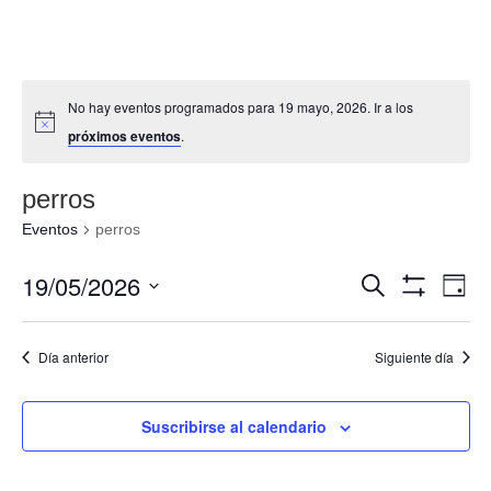
No hay eventos programados para 19 mayo, 2026. Ir a los
próximos eventos
.
perros
Eventos
perros
Navegació
Nav
19/05/2026
Buscar
Día
de
de
Mostrar
Seleccionar
Filtros
vis
búsqueda
fecha.
de
Día anterior
Siguiente día
y
Eve
vistas
de
Suscribirse al calendario
Eventos