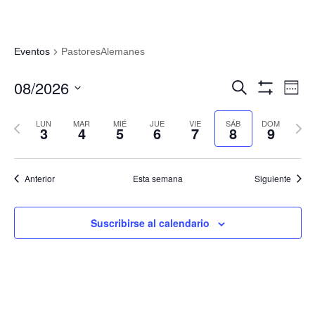
Eventos
PastoresAlemanes
Navegació
Nav
08/2026
Buscar
Sema
de
de
Mostrar
Seleccionar
Filtros
vis
búsqueda
fecha.
LUN
MAR
MIÉ
JUE
VIE
SÁB
DOM
Semana
Sema
de
3
4
5
6
7
8
9
y
anterior
sigui
Eve
vistas
de
Anterior
Esta semana
Siguiente
Eventos
Suscribirse al calendario