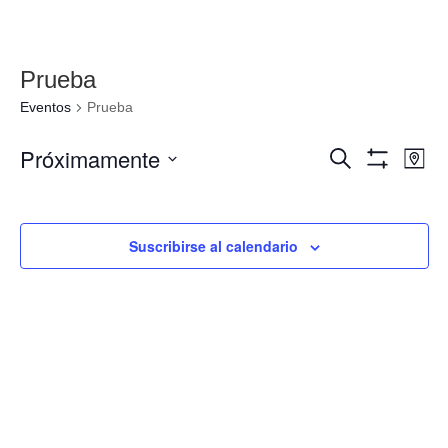
Prueba
Eventos
Prueba
Navegació
Nav
Próximamente
Buscar
Mapa
de
de
Mostrar
Seleccionar
Filtros
vis
búsqueda
fecha.
de
y
Eve
Suscribirse al calendario
vistas
de
Eventos