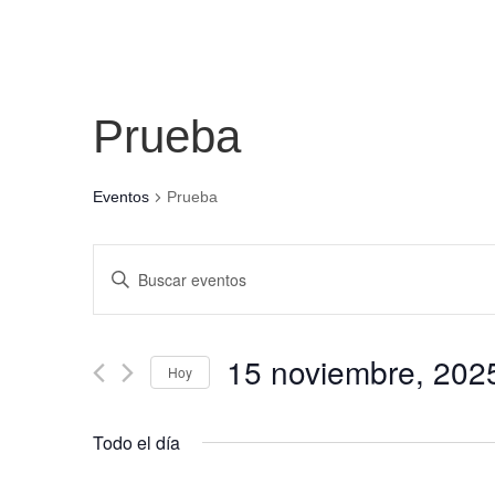
Prueba
Eventos
Prueba
Navegación
Introduce
de
la
búsqueda
palabra
y
clave.
15 noviembre, 202
vistas
Hoy
Busca
de
Eventos
Seleccionar
para
Eventos
fecha.
Todo el día
la
palabra