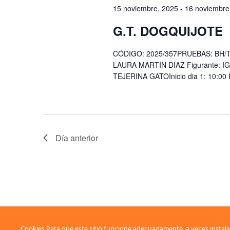
clave.
15 noviembre, 2025
-
16 noviembre
G.T. DOGQUIJOTE
CÓDIGO: 2025/357PRUEBAS: BH/TU,
LAURA MARTIN DIAZ Figurante: I
TEJERINA GATOInicio dia 1: 10:00 H
Día anterior
Cookies Para que este sitio funcione adecuadamente, a veces instala