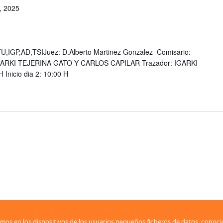
, 2025
IGP,AD,TSIJuez: D.Alberto Martinez Gonzalez Comisario:
GARKI TEJERINA GATO Y CARLOS CAPILAR Trazador: IGARKI
 Inicio dia 2: 10:00 H
mos en los dispositivos de los usuarios pequeños ficheros de datos, conoci