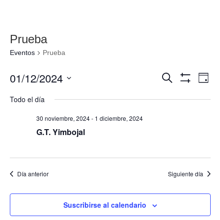
Prueba
Eventos
Prueba
Navegació
Nav
01/12/2024
Buscar
Día
de
de
Mostrar
Seleccionar
Filtros
vis
Todo el día
búsqueda
fecha.
de
y
Eve
30 noviembre, 2024
-
1 diciembre, 2024
vistas
G.T. Yimbojal
de
Eventos
Día anterior
Siguiente día
Suscribirse al calendario