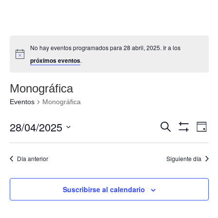
No hay eventos programados para 28 abril, 2025. Ir a los
próximos eventos
.
Monográfica
Eventos
Monográfica
Navegació
Nav
28/04/2025
Buscar
Día
de
de
Mostrar
Seleccionar
Filtros
vis
búsqueda
fecha.
de
Día anterior
Siguiente día
y
Eve
vistas
de
Suscribirse al calendario
Eventos