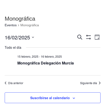
Monográfica
Eventos
Monográfica
Navegació
Nav
16/02/2025
Buscar
Día
de
de
Mostrar
Seleccionar
Filtros
vis
Todo el día
búsqueda
fecha.
de
y
Eve
15 febrero, 2025
-
16 febrero, 2025
vistas
Monográfica Delegación Murcia
de
Eventos
Día anterior
Siguiente día
Suscribirse al calendario