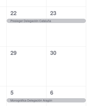
1
1
22
23
evento,
evento,
Presieger Delegación Cataluña
0
0
29
30
eventos,
eventos,
1
1
5
6
evento,
evento,
Monográfica Delegación Aragón