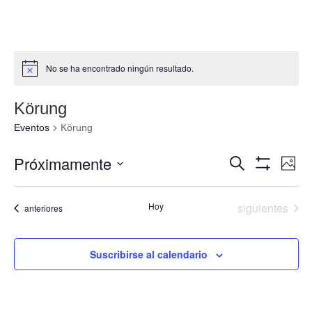
No se ha encontrado ningún resultado.
Körung
Eventos
Körung
Navegació
Nav
Próximamente
Buscar
Foto
de
de
Mostrar
Seleccionar
Filtros
vis
búsqueda
fecha.
de
Eventos
Hoy
siguientes
Eventos
anteriores
y
Eve
vistas
de
Suscribirse al calendario
Eventos