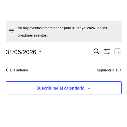
No hay eventos programados para 31 mayo, 2026. Ir a los
próximos eventos
.
Navegació
Nav
31/05/2026
Buscar
Día
de
de
Mostrar
Seleccionar
Filtros
vis
búsqueda
fecha.
de
Día anterior
Siguiente día
y
Eve
vistas
de
Suscribirse al calendario
Eventos