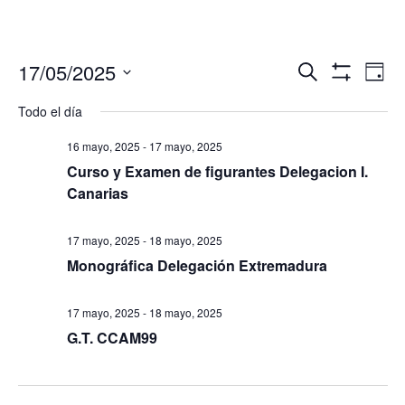
Navegació
Nav
17/05/2025
Buscar
Día
de
de
Mostrar
Seleccionar
Filtros
vis
Todo el día
búsqueda
fecha.
de
y
Eve
16 mayo, 2025
-
17 mayo, 2025
vistas
Curso y Examen de figurantes Delegacion I.
de
Canarias
Eventos
17 mayo, 2025
-
18 mayo, 2025
Monográfica Delegación Extremadura
17 mayo, 2025
-
18 mayo, 2025
G.T. CCAM99