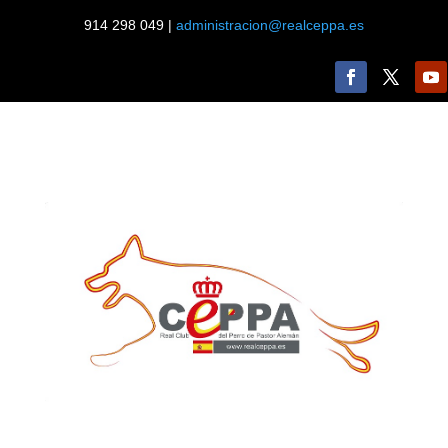
914 298 049 |
administracion@realceppa.es