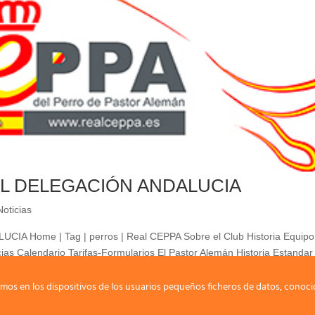
L DELEGACIÓN ANDALUCIA
Noticias
Home | Tag | perros | Real CEPPA Sobre el Club Historia Equipo
ias Calendario Tarifas-Formularios El Pastor Alemán Historia Estandar
PA 2024
mos en los dispositivos de los usuarios pequeños ficheros de datos, conoci