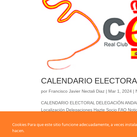
CALENDARIO ELECTORA
por
Francisco Javier Nectali Diaz
|
Mar 1, 2024
|
CALENDARIO ELECTORAL DELEGACIÓN ANDALUCIA 
Localización Delegaciones Hazte Socio FAQ Notic
Crianza Salud-Alimentación Educación-Deporte...
45º Siegerschau Real CEP
Cookies Para que este sitio funcione adecuadamente, a veces instala
hacen.
por
Joaquin Marques
|
Jul 5, 2023