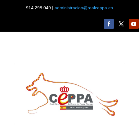
914 298 049 |
administracion@realceppa.es