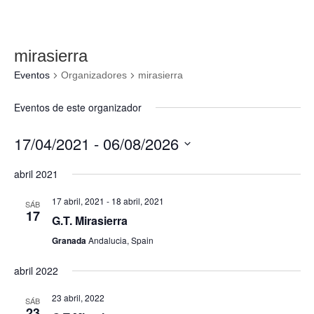
mirasierra
Eventos
Organizadores
mirasierra
Eventos de este organizador
17/04/2021
 - 
06/08/2026
Seleccionar
abril 2021
fecha.
17 abril, 2021
-
18 abril, 2021
SÁB
17
G.T. Mirasierra
Granada
Andalucia, Spain
abril 2022
23 abril, 2022
SÁB
23