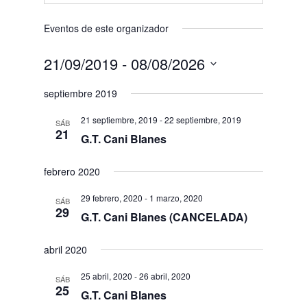
Eventos de este organizador
21/09/2019
 - 
08/08/2026
Seleccionar
septiembre 2019
fecha.
21 septiembre, 2019
-
22 septiembre, 2019
SÁB
21
G.T. Cani Blanes
febrero 2020
29 febrero, 2020
-
1 marzo, 2020
SÁB
29
G.T. Cani Blanes (CANCELADA)
abril 2020
25 abril, 2020
-
26 abril, 2020
SÁB
25
G.T. Cani Blanes