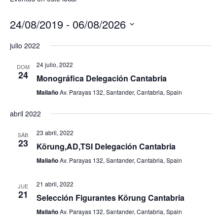
24/08/2019
 - 
06/08/2026
Seleccionar
julio 2022
fecha.
24 julio, 2022
DOM
24
Monográfica Delegación Cantabria
Maliaño
Av. Parayas 132, Santander, Cantabria, Spain
abril 2022
23 abril, 2022
SÁB
23
Körung,AD,TSI Delegación Cantabria
Maliaño
Av. Parayas 132, Santander, Cantabria, Spain
21 abril, 2022
JUE
21
Selección Figurantes Körung Cantabria
Maliaño
Av. Parayas 132, Santander, Cantabria, Spain