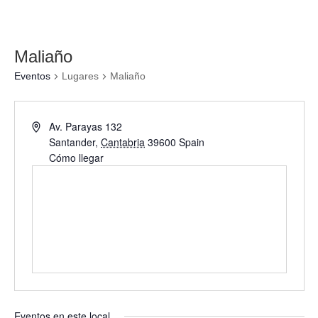
Maliaño
Eventos
Lugares
Maliaño
Av. Parayas 132
Santander
,
Cantabria
39600
Spain
Cómo llegar
Eventos en este local