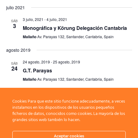
julio 2021
3 julio, 2021
-
4 julio, 2021
SÁB
3
Monográfica y Körung Delegación Cantabria
Maliaño
Av. Parayas 132, Santander, Cantabria, Spain
agosto 2019
24 agosto, 2019
-
25 agosto, 2019
SÁB
24
G.T. Parayas
Maliaño
Av. Parayas 132, Santander, Cantabria, Spain
Cookies Para que este sitio funcione adecuadamente, a veces
Eventos
anterior(es)
Hoy
Eventos
siguiente(s)
instalamos en los dispositivos de los usuarios pequeños
ficheros de datos, conocidos como cookies. La mayoría de los
grandes sitios web también lo hacen.
Suscribirse al calendario
Aceptar cookies