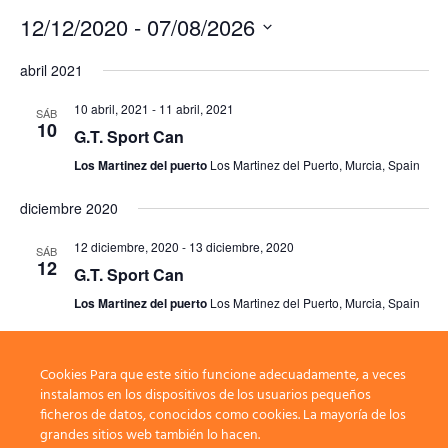
12/12/2020
 - 
07/08/2026
Seleccionar
abril 2021
fecha.
10 abril, 2021
-
11 abril, 2021
SÁB
10
G.T. Sport Can
Los Martinez del puerto
Los Martinez del Puerto, Murcia, Spain
diciembre 2020
12 diciembre, 2020
-
13 diciembre, 2020
SÁB
12
G.T. Sport Can
Los Martinez del puerto
Los Martinez del Puerto, Murcia, Spain
Cookies Para que este sitio funcione adecuadamente, a veces
Eventos
anterior(es)
Hoy
Eventos
siguiente(s)
instalamos en los dispositivos de los usuarios pequeños
ficheros de datos, conocidos como cookies. La mayoría de los
grandes sitios web también lo hacen.