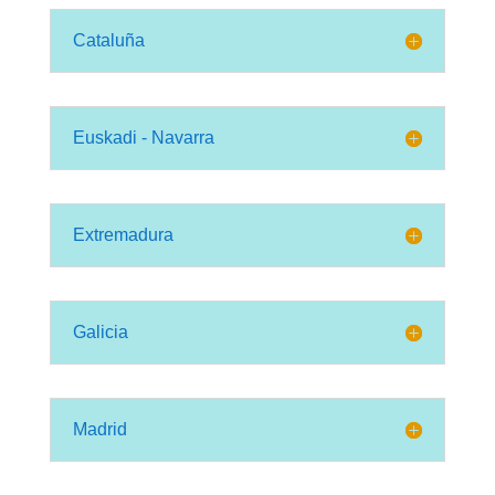
Cataluña
Euskadi - Navarra
Extremadura
Galicia
Madrid