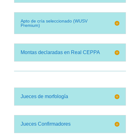
Apto de cría seleccionado (WUSV
Premium)
Montas declaradas en Real CEPPA
Jueces de morfología
Jueces Confirmadores