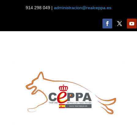
914 298 049 |
administracion@realceppa.es