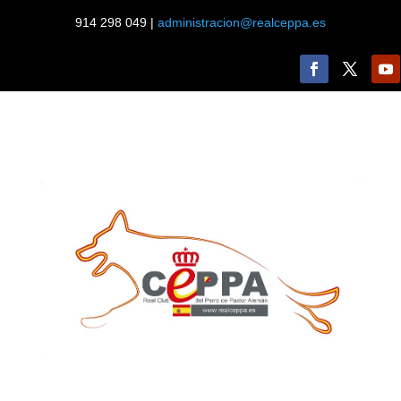
914 298 049 |
administracion@realceppa.es