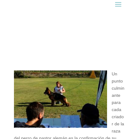
Un
punto
culmin
ante
para
cada
criado
r de la
raza
del perro de pastor alemán es la confirmación de su