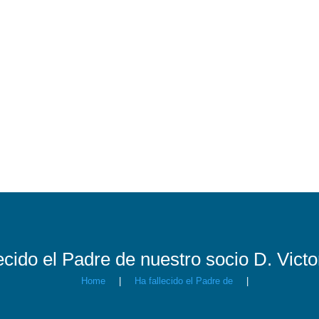
ecido el Padre de nuestro socio D. Vict
Home
|
Ha fallecido el Padre de
|