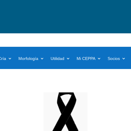
Cría
Morfología
Utilidad
Mi CEPPA
Socios