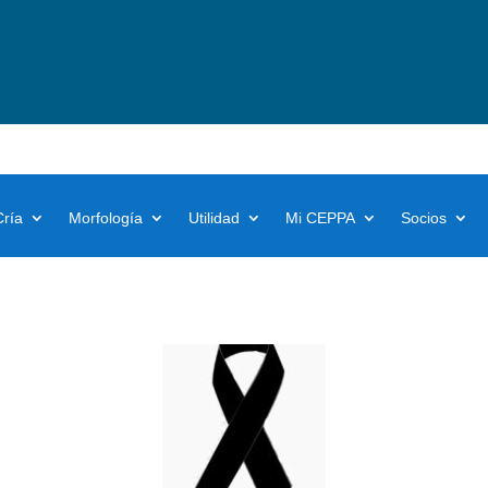
Cría
Morfología
Utilidad
Mi CEPPA
Socios