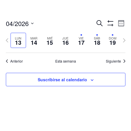
Navegació
Nav
04/2026
Buscar
Sema
de
de
Mostrar
Seleccionar
Filtros
vis
búsqueda
fecha.
LUN
MAR
MIÉ
JUE
VIE
SÁB
DOM
Semana
Sema
de
13
14
15
16
17
18
19
y
anterior
sigui
Eve
vistas
de
Anterior
Esta semana
Siguiente
Eventos
Suscribirse al calendario