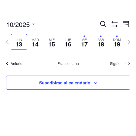
Navegació
Nav
10/2025
Buscar
Sema
de
de
Mostrar
Seleccionar
Filtros
vis
búsqueda
fecha.
LUN
MAR
MIÉ
JUE
VIE
SÁB
DOM
Semana
Sema
de
13
14
15
16
17
18
19
y
anterior
sigui
Eve
vistas
de
Anterior
Esta semana
Siguiente
Eventos
Suscribirse al calendario